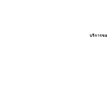
บริการขอ
OFFSHORE
PROJECT
GS1-
MACHINERY
NONTHABURI
2300
SUPPLY