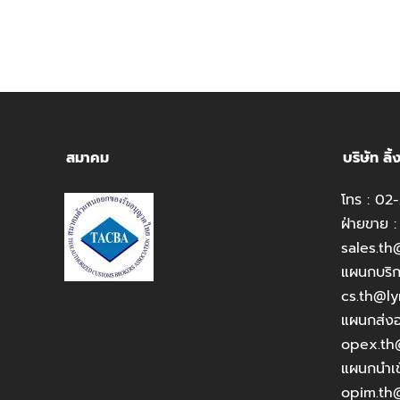
สมาคม
บริษัท ลิ
โทร :
02-
ฝ่ายขาย :
sales.th
แผนกบริกา
cs.th@ly
แผนกส่งอ
opex.th@
แผนกนำเข้
opim.th@